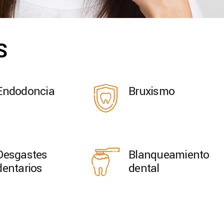
S
Endodoncia
Bruxismo
Desgastes
Blanqueamiento
dentarios
dental