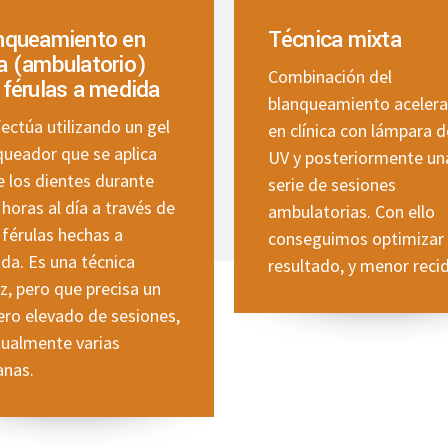
nqueamiento en
Técnica mixta
a (ambulatorio)
Combinación del
 férulas a medida
blanqueamiento aceler
ectúa utilizando un gel
en clínica con lámpara d
queador que se aplica
UV y posteriormente un
e los dientes durante
serie de sesiones
horas al día a través de
ambulatorias. Con ello
 férulas hechas a
conseguimos optimizar 
da. Es una técnica
resultado, y menor recid
z, pero que precisa un
ro elevado de sesiones,
tualmente varias
nas.