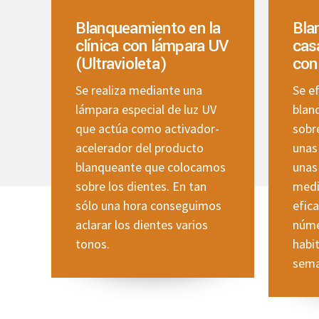
Blanqueamiento en la
Bla
clínica con lámpara UV
cas
(Ultravioleta)
con
Se realiza mediante una
Se ef
lámpara especial de luz UV
blan
que actúa como activador-
sobr
acelerador del producto
unas 
blanqueante que colocamos
unas
sobre los dientes. En tan
medi
sólo una hora conseguimos
efica
aclarar los dientes varios
núme
tonos.
habi
sema