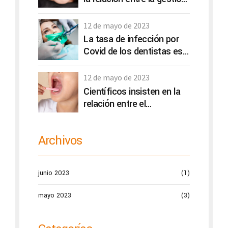
del desgaste dental y la
calidad de vida
12 de mayo de 2023
La tasa de infección por
Covid de los dentistas es
más baja que las de otros
profesionales de la salud
12 de mayo de 2023
Científicos insisten en la
relación entre el
microbioma oral y
depresión y ansiedad
Archivos
junio 2023
(1)
mayo 2023
(3)