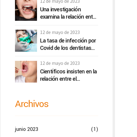
12 de mayo de 2023
Una investigación
examina la relación entre
la gestión del desgaste
dental y la calidad de vida
12 de mayo de 2023
La tasa de infección por
Covid de los dentistas
es más baja que las de
otros profesionales de la
12 de mayo de 2023
salud
Científicos insisten en la
relación entre el
microbioma oral y
depresión y ansiedad
Archivos
junio 2023
(1)