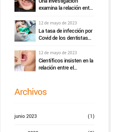
Una investigación
examina la relación entre
la gestión del desgaste
dental y la calidad de vida
12 de mayo de 2023
La tasa de infección por
Covid de los dentistas
es más baja que las de
otros profesionales de la
12 de mayo de 2023
salud
Científicos insisten en la
relación entre el
microbioma oral y
depresión y ansiedad
Archivos
junio 2023
(1)